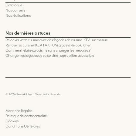
Catalogue
Nos conseils
Nos réalisations
Nos dernières astuces
Relooker votre cuisine avec des façades de cuisine IKEA sur mesure
Rénover sa cuisine IKEA FAKTUM grâce à Relookitchen
Comment refaire sa cuisine sans changer les meubles ?
Changer les façades de sa cuisine : une option accessible
© 2026 Relookitchen. Tous droits réservés.
Développé par
Codelius, Agence Webflow
Mentions légales
Politique de confidentialité
Cookies
Conditions Générales