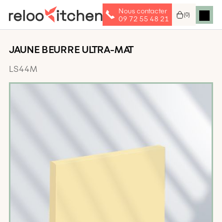
Nous contacter
(
0
)
09 72 55 48 21
JAUNE BEURRE ULTRA-MAT
LS44M