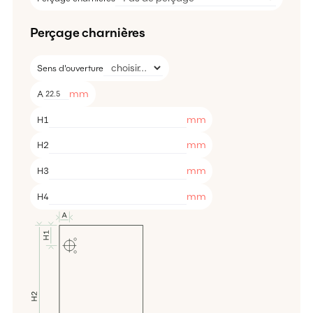
Perçage charnières
Sens d'ouverture
mm
A
mm
H1
mm
H2
mm
H3
mm
H4