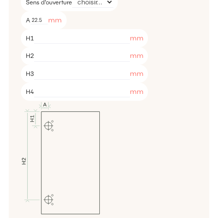
Sens d'ouverture
mm
A
mm
H1
mm
H2
mm
H3
mm
H4