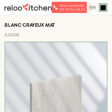
Nous contacter
(
0
)
09 72 55 48 21
BLANC CRAYEUX MAT
SJ03M