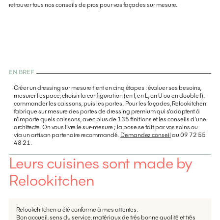
retrouver tous nos conseils de pros pour vos façades sur mesure.
EN BREF
Créer un dressing sur mesure tient en cinq étapes : évaluer ses besoins,
mesurer l'espace, choisir la configuration (en I, en L, en U ou en double I),
commander les caissons, puis les portes. Pour les façades, Relookitchen
fabrique sur mesure des portes de dressing premium qui s'adaptent à
n'importe quels caissons, avec plus de 135 finitions et les conseils d'une
architecte. On vous livre le sur-mesure ; la pose se fait par vos soins ou
via un artisan partenaire recommandé.
Demandez conseil
au 09 72 55
48 21.
Leurs cuisines sont made by
Relookitchen
Relookchitchen a été conforme à mes attentes.
Bon accueil, sens du service, matériaux de très bonne qualité et très