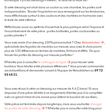
esthétique. Il y a les dressings Pinterest… et ceux de la vraie vie !
Si votre dressing est situé dans un couloir ou une chambre, les portes sont
indispensables. Trouvez l’inspiration en vous renseignant sur les tendances,
mais réfléchissez surtout à des couleurs et des matières en harmonie avec
le reste de votre intérieur.
Réfléchissez aussi au système d’ouverture le plus pratique selon l’espace et
l’encombrement de votre pièce : portes battantes, portes coulissantes ou
portes pliantes ?
Vous avez envie d’un dressing 100% personnalisé ? Chez
Relookitchen
,
spécialiste des façades de meubles sur mesure, vous avez le choix parmi
plus de 135 références en termes de matières, finitions et effets. De quoi
trouver les portes de dressing sur-mesure parfaites !
N’hésitez pas à consulter
le catalogue en ligne
pour trouver votre
bonheur. Vous hésitez entre plusieurs références ? Vous pouvez commander
vos échantillons et demander conseil à l’équipe de Relookitchen au
09 72
55 48 21.
Vous avez réussi à créer un dressing sur mesure de A à Z, bravo ! Si vous
disposez d’une pièce dédiée à ce rangement, n’hésitez pas à la compléter
avec un grand miroir et une assise pour obtenir le boudoir de vos rêves…
Votre pièce est terminée depuis longtemps, mais vous souhaitez
changer
les portes de votre dressing
? N’hésitez pas à consulter notre blog pour