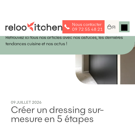
Nous contacter
Astuces & Idées
(
0
)
09 72 55 48 21
Retrouvez ici tous nos articles avec nos astuces, les dernières
tendances cuisine et nos actus !
09
JUILLET
2026
Créer un dressing sur-
mesure en 5 étapes‍