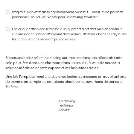
S’agira-t-il de votre dressing uniquement, ou sera-t-il aussi utilisé par votre
partenaire ? Voulez-vous opter pour un dressing familial ?
Est-ce que cette pièce sera prévue uniquement à cet effet, ou bien servira-t-
elle aussi de couchage d’appoint, de bureau ou d’atelier ? Dans ce cas, toutes
les configurations ne seront pas possibles.
Si vous souhaitez créer un dressing sur-mesure dans une pièce existante,
cela peut-être dans une chambre, dans un couloir… À vous de trouver la
solution idéale selon votre espace et vos habitudes de vie.
Une fois l’emplacement choisi, prenez toutes les mesures, en n’oubliant pas
de prendre en compte les radiateurs ainsi que les ouvertures de portes et
fenêtres.
Un dressing
réalisé par
Relookitchen