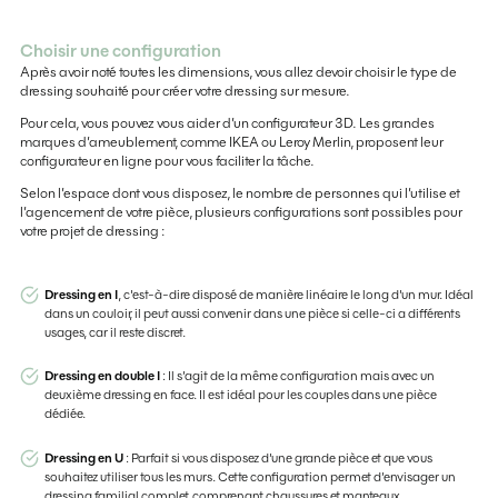
Choisir une configuration
Après avoir noté toutes les dimensions, vous allez devoir choisir le type de
dressing souhaité pour créer votre dressing sur mesure.
Pour cela, vous pouvez vous aider d’un configurateur 3D. Les grandes
marques d’ameublement, comme IKEA ou Leroy Merlin, proposent leur
configurateur en ligne pour vous faciliter la tâche.
Selon l’espace dont vous disposez, le nombre de personnes qui l’utilise et
l’agencement de votre pièce, plusieurs configurations sont possibles pour
votre projet de dressing :
Dressing en I
, c'est-à-dire disposé de manière linéaire le long d’un mur. Idéal
dans un couloir, il peut aussi convenir dans une pièce si celle-ci a différents
usages, car il reste discret.
Dressing en double I
: Il s’agit de la même configuration mais avec un
deuxième dressing en face. Il est idéal pour les couples dans une pièce
dédiée.
Dressing en U
: Parfait si vous disposez d’une grande pièce et que vous
souhaitez utiliser tous les murs. Cette configuration permet d’envisager un
dressing familial complet, comprenant chaussures et manteaux.